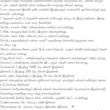
🏽வறுமை வந்த காலத்தில் உறவினர்களின் தயவில் வாழ்வதை விட புலிகள் வாழும்
ாட்டில், புற்கள் நடுவில் உள்ள மரத்தடியில் வாழ்வது மிகவும் நல்லது.
🏽 பல பறவைகள் இரவில் ஒரே மரத்தில் இருந்தாலும் காலையில் ஒவ்வொன்றும் ஒரு
ிசையில் பறக்கிறது.
🏽 ஆதலால் நம்மிடம் நெருங்கி உள்ளவர் எப்போதும் நம்முடன் இருப்பதில்லை, இதை
ணர்ந்து கவலைப்படாமல் வாழ வேண்டும்.
🏽பெரிய யானை சிறிய அங்குசத்தை கண்டு பயப்படுகிறது,
🏽 சிறிய மெழுகுவத்தி பெரிய இருளை விலக்குகிறது,
🏽பெரிய மலை சிறிய உளியால் வெட்டி எடுக்கப்படுகிறது.
🏽பெரிய உருவத்தினால் என்ன பயன்? உருவத்தை கொண்டு ஒருவரை எடை
ோடக்கூடாது.
🏽வேப்ப மரத்தை கிளை முதல் வேர் வரை நெய்யும், பாலும் ஊற்றி வளர்தாலும் அதன்
சப்பு தன்மை மாறாது.
🏽அது போல் கெட்ட மனிதர்களுக்கு எத்தனை விதமாக உரைத்தாலும் அறிவு வராது.
🏽சாராயப் பாத்திரத்தை நெருப்பில் இட்டாலும் அதன் மணம் போகாது.
🏽யானையிடம் இருந்து 1000 அடி விலகி இருங்கள்,
ுதிரையிடம் இருந்து 100 அடி விலகி இருங்கள்.
ொம்பு உள்ள மிருகத்திடம் இருந்து 10 அடி விலகி இருங்கள்.
னால் உங்களுக்கு நம்பிக்கை துரோகம் செய்யும், ஏமாற்றும் மக்கள் வசிக்கும் ஊரை
ிட்டு சென்று விடுங்கள்
🏽எல்லாம் காரியங்களிலும் நீங்கள் உங்கள் கொள்கைகளில் பிடிவாதமாக இருக்காதீர்.
🏽வளைந்து நெளிந்து வாழ கற்று கொள்ளுங்கள்.
🏽காடுகளில் நீண்டு நேராக உள்ள மரங்களே முதலில் வெட்டப்படுகிறது.
🏽அறியாமையை விட கொடிய எதிரி இல்லை.
🏽கோவத்தை விட கொடிய நெருப்பு இல்லவே இல்லை....🌹