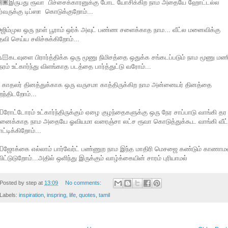
🏾இருபது ரூவா பிச்சைக்காரனுக்கு போட யோசிக்கிற நாம அதையே ஹோட்டல்ல
ர்வருக்கு டிப்ஸா கொடுக்குறோம்...
️ஜிம்முல ஒரு நாள் பூராம் ஒர்க் அவுட் பண்ண சளைக்காத நாம... வீட்ல மனைவிக்கு
தவி செய்ய சலிச்சுக்கிறோம்...
🏻கடவுளை பிரார்த்திக்க ஒரு மூணு நிமிசத்தை ஒதுக்க சங்கடப்படும் நாம மூணு மண
ேரம் உட்கார்ந்து விளங்காத படத்தை பார்த்துட்டு வரோம்...
காதலர் தினத்துக்காக ஒரு வருசமா காத்திருக்கிற நாம அன்னையர் தினத்தை
றந்திடறோம்...
🏻ரோட்டோரம் உட்கார்ந்திருக்கும் ஏழை குழந்தைகளுக்கு ஒரு நேர சாப்பாடு வாங்கி தர
ினைக்காத நாம அதையே ஓவியமா வரைஞ்சா லட்ச ரூவா கொடுத்துக்கூட வாங்கி வீட
ாட்டிக்கிறோம்...
🏻ஜோக்கை எல்லாம் பார்வேர்ட் பண்ணுற நாம இந்த மாதிரி மெசஜை கண்டும் காணாமல
ிட்டுடுறோம்...அதில் ஒளிந்து இருக்கும் வாழ்க்கையின் சாரம் புரியாமல்
Posted by
step
at
13:09
No comments:
Labels:
inspiration
,
inspring
,
life
,
quotes
,
tamil