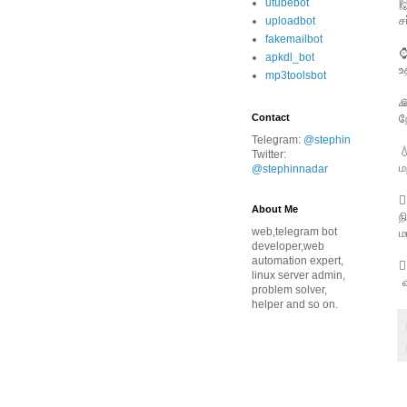
utubebot

ச
uploadbot
fakemailbot
⌚
apkdl_bot
உ
mp3toolsbot

ந
Contact
Telegram:
@stephin

Twitter:
ம
@stephinnadar

About Me
ந
web,telegram bot
ம
developer,web
automation expert,

linux server admin,
வ
problem solver,
helper and so on.